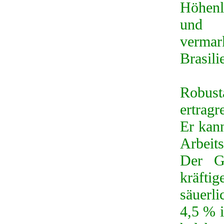
Höhenl
und w
vermar
Brasili
Robus
ertragr
Er kann
Arbeits
Der G
kräfti
säuerl
4,5 % 