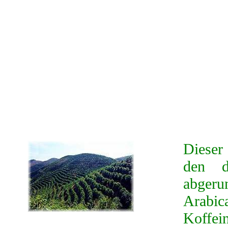
Dieser
den d
abger
Arabi
Koffe